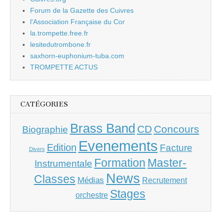
Forum de la Gazette des Cuivres
l'Association Française du Cor
la.trompette.free.fr
lesitedutrombone.fr
saxhorn-euphonium-tuba.com
TROMPETTE ACTUS
CATÉGORIES
Brass Band
CD
Concours
Biographie
Evenements
Edition
Facture
Divers
Master-
Formation
Instrumentale
News
Classes
Médias
Recrutement
Stages
orchestre