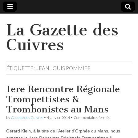
La Gazette des
Cuivres
ÉTIQUETTE :
JEAN LOUIS POMMIER
1ere Rencontre Régionale
Trompettistes &
Trombonistes au Mans
sur
by
Gazette des Cuivres
•
4 janvier 2014
•
Commentaires fermés
1ere
Rencontre
Gérard Klein, à la tête de l’Atelier d’Orphée du Mans, nous
Régionale
Trompettistes