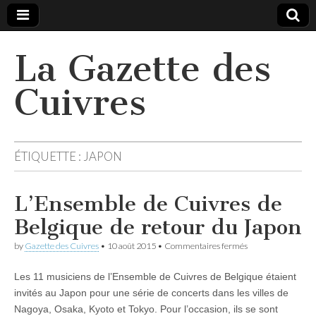
La Gazette des
Cuivres
ÉTIQUETTE :
JAPON
L’Ensemble de Cuivres de
Belgique de retour du Japon
sur
by
Gazette des Cuivres
•
10 août 2015
•
Commentaires fermés
L’Ensemble
de
Les 11 musiciens de l’Ensemble de Cuivres de Belgique étaient
Cuivres
de
invités au Japon pour une série de concerts dans les villes de
Belgique
Nagoya, Osaka, Kyoto et Tokyo. Pour l’occasion, ils se sont
de