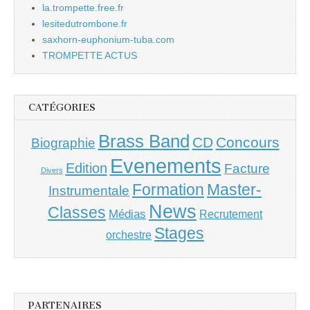
la.trompette.free.fr
lesitedutrombone.fr
saxhorn-euphonium-tuba.com
TROMPETTE ACTUS
CATÉGORIES
Brass Band
CD
Concours
Biographie
Evenements
Edition
Facture
Divers
Master-
Formation
Instrumentale
News
Classes
Médias
Recrutement
Stages
orchestre
PARTENAIRES