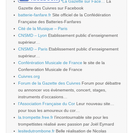
*La Gazette sur Face…
La
Gazette des Cuivres sur Facebook
batterie-fanfare.fr
Site officiel de la Confédération
Française des Batteries-Fanfares
Cité de la Musique – Paris
CNSMD – Lyon
Etablissement public d’enseignement
supérieur…
CNSMD – Paris
Etablissement public d’enseignement
supérieur…
Conférération Musicale de France
le site de la
Confereration Musicale de France
Cuivres.org
Forum de la Gazette des Cuivres
Forum pour débattre
ou annoncer vos évènements, concert, stages,
instruments d’occasions…
l'Association Française du Cor
Leur nouveau site…
pour tous les amoureux du cor…
la.trompette.free.fr
l’incontournable site pour les
trompettistes réalisé avec passion par Joël Eymard
lesitedutrombone.fr
Belle réalisation de Nicolas