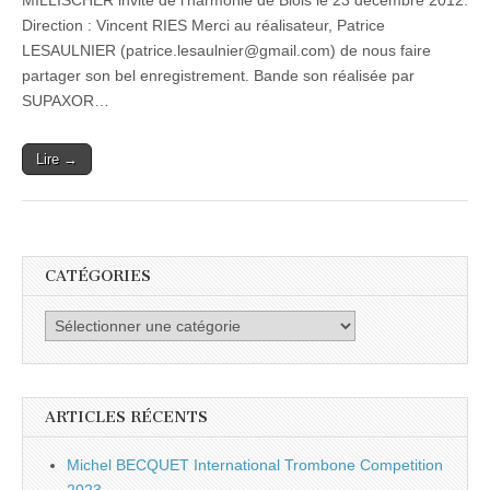
MILLISCHER invité de l’harmonie de Blois le 23 décembre 2012.
Millischer
Direction : Vincent RIES Merci au réalisateur, Patrice
et
l’Harmonie
LESAULNIER (patrice.lesaulnier@gmail.com) de nous faire
de
partager son bel enregistrement. Bande son réalisée par
Blois
SUPAXOR…
Lire →
CATÉGORIES
Catégories
ARTICLES RÉCENTS
Michel BECQUET International Trombone Competition