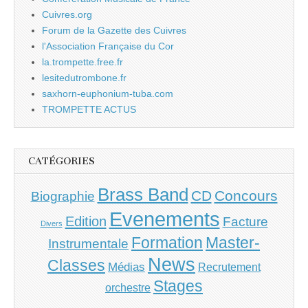
Cuivres.org
Forum de la Gazette des Cuivres
l'Association Française du Cor
la.trompette.free.fr
lesitedutrombone.fr
saxhorn-euphonium-tuba.com
TROMPETTE ACTUS
CATÉGORIES
Brass Band
CD
Concours
Biographie
Evenements
Edition
Facture
Divers
Master-
Formation
Instrumentale
News
Classes
Médias
Recrutement
Stages
orchestre