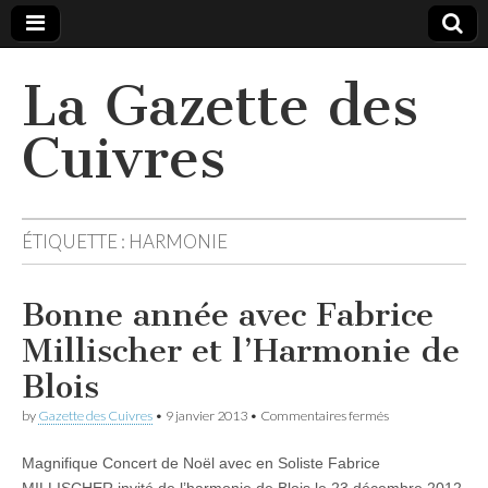
La Gazette des
Cuivres
ÉTIQUETTE :
HARMONIE
Bonne année avec Fabrice
Millischer et l’Harmonie de
Blois
sur
by
Gazette des Cuivres
•
9 janvier 2013
•
Commentaires fermés
Bonne
année
Magnifique Concert de Noël avec en Soliste Fabrice
avec
Fabrice