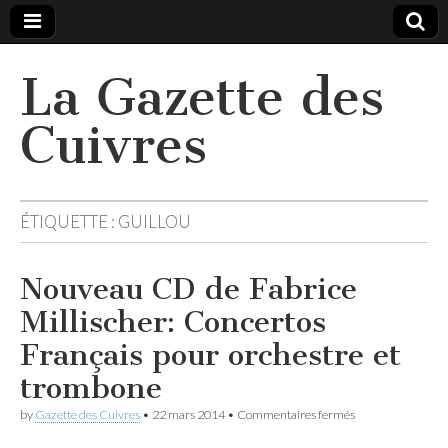
La Gazette des
Cuivres
ÉTIQUETTE :
GUILLOU
Nouveau CD de Fabrice
Millischer: Concertos
Français pour orchestre et
trombone
sur
by
Gazette des Cuivres
•
22 mars 2014
•
Commentaires fermés
Nouveau
CD