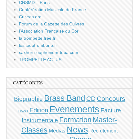
CNSMD – Paris
Conférération Musicale de France
Cuivres.org
Forum de la Gazette des Cuivres
l'Association Française du Cor
la.trompette.free.fr
lesitedutrombone.fr
saxhorn-euphonium-tuba.com
TROMPETTE ACTUS
CATÉGORIES
Brass Band
CD
Concours
Biographie
Evenements
Edition
Facture
Divers
Master-
Formation
Instrumentale
News
Classes
Médias
Recrutement