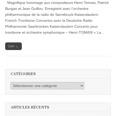
Magnifique hommage aux compositeurs Henri Tomasi, Patrick
de
Fabrice
Burgan et Jean Guillou. Enregistré avec l’orchestre
Millischer:
philharmonique de la radio de Sarrebruck-Kaiserslautern.
Concertos
Français
French Trombone Concertos avec la Deutsche Radio
pour
Philharmonie Saarbrücken Kaiserslautern Concerto pour
orchestre
trombone et orchestre symphonique – Henri TOMASI « La…
et
trombone
Lire →
CATÉGORIES
Catégories
ARTICLES RÉCENTS