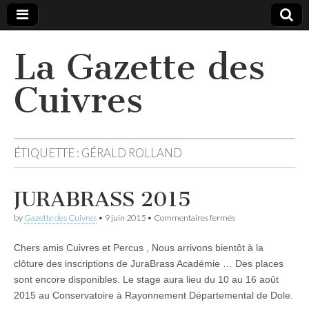
La Gazette des
Cuivres
ÉTIQUETTE :
GÉRALD ROLLAND
JURABRASS 2015
sur
by
Gazette des Cuivres
•
9 juin 2015
•
Commentaires fermés
JURABRASS
2015
Chers amis Cuivres et Percus , Nous arrivons bientôt à la
clôture des inscriptions de JuraBrass Académie … Des places
sont encore disponibles. Le stage aura lieu du 10 au 16 août
2015 au Conservatoire à Rayonnement Départemental de Dole.