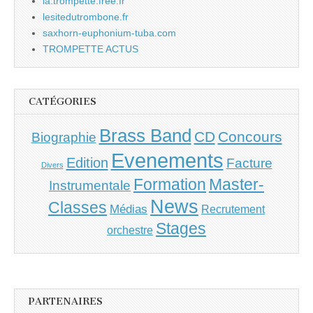
la.trompette.free.fr
lesitedutrombone.fr
saxhorn-euphonium-tuba.com
TROMPETTE ACTUS
CATÉGORIES
Brass Band
CD
Concours
Biographie
Evenements
Edition
Facture
Divers
Master-
Formation
Instrumentale
News
Classes
Médias
Recrutement
Stages
orchestre
PARTENAIRES