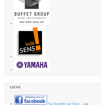
LIENS
*La Gazette sur Face…
La