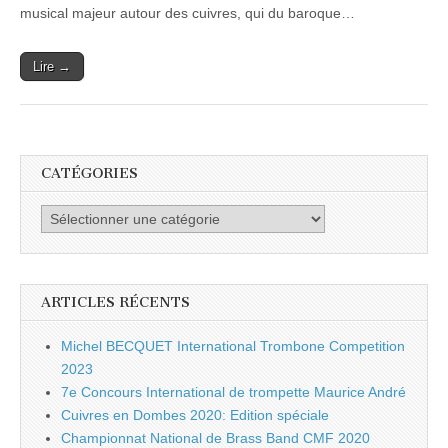
au
musical majeur autour des cuivres, qui du baroque…
3
Février
2013
Lire →
CATÉGORIES
Catégories
ARTICLES RÉCENTS
Michel BECQUET International Trombone Competition
2023
7e Concours International de trompette Maurice André
Cuivres en Dombes 2020: Edition spéciale
Championnat National de Brass Band CMF 2020