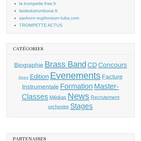
la.trompette.free.fr
lesitedutrombone.fr
saxhorn-euphonium-tuba.com
TROMPETTE ACTUS
CATÉGORIES
Brass Band
CD
Concours
Biographie
Evenements
Edition
Facture
Divers
Master-
Formation
Instrumentale
News
Classes
Médias
Recrutement
Stages
orchestre
PARTENAIRES