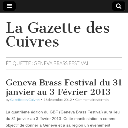
La Gazette des
Cuivres
ÉTIQUETTE :
GENEVA BRASS FESTIVAL
Geneva Brass Festival du 31
janvier au 3 Février 2013
sur
by
Gazette des Cuivres
•
18 décembre 2012
•
Commentaires fermés
Geneva
Brass
La quatrième édition du GBF (Geneva Brass Festival) aura lieu
Festival
du
du 31 janvier au 3 février 2013. Cette manifestation a comme
31
objectif de donner à Genève et à sa région un évènement
janvier