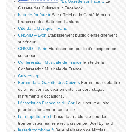
*La Gazette sur Face…
La
Gazette des Cuivres sur Facebook
batterie-fanfare.fr
Site officiel de la Confédération
Française des Batteries-Fanfares
Cité de la Musique – Paris
CNSMD – Lyon
Etablissement public d’enseignement
supérieur…
CNSMD – Paris
Etablissement public d’enseignement
supérieur…
Conférération Musicale de France
le site de la
Confereration Musicale de France
Cuivres.org
Forum de la Gazette des Cuivres
Forum pour débattre
ou annoncer vos évènements, concert, stages,
instruments d’occasions…
l'Association Française du Cor
Leur nouveau site…
pour tous les amoureux du cor…
la.trompette.free.fr
l’incontournable site pour les
trompettistes réalisé avec passion par Joël Eymard
lesitedutrombone.fr
Belle réalisation de Nicolas