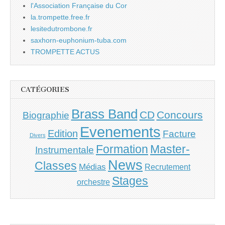
l'Association Française du Cor
la.trompette.free.fr
lesitedutrombone.fr
saxhorn-euphonium-tuba.com
TROMPETTE ACTUS
CATÉGORIES
Brass Band
CD
Concours
Biographie
Evenements
Edition
Facture
Divers
Master-
Formation
Instrumentale
News
Classes
Médias
Recrutement
Stages
orchestre