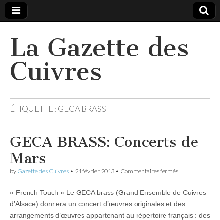
La Gazette des
Cuivres
ÉTIQUETTE :
GECA BRASS
GECA BRASS: Concerts de
Mars
sur
by
Gazette des Cuivres
•
21 février 2013
•
Commentaires fermés
GECA
BRASS:
« French Touch » Le GECA brass (Grand Ensemble de Cuivres
Concerts
de
d’Alsace) donnera un concert d’œuvres originales et des
Mars
arrangements d’œuvres appartenant au répertoire français : des