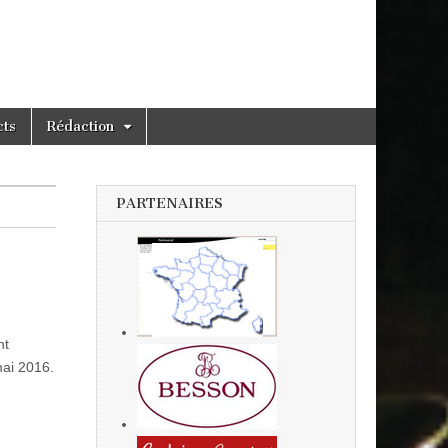
cts
Rédaction
PARTENAIRES
nt
mai 2016.