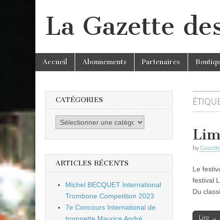
La Gazette de
Skip
Main
Accueil
Abonnements
Partenaires
Boutiq
to
menu
content
CATÉGORIES
ÉTIQUE
Catégories
Lim
by
Gazette
ARTICLES RÉCENTS
Le festi
festival
Michel BECQUET International
Du classi
Trombone Competition 2023
7e Concours International de
Lire →
trompette Maurice André