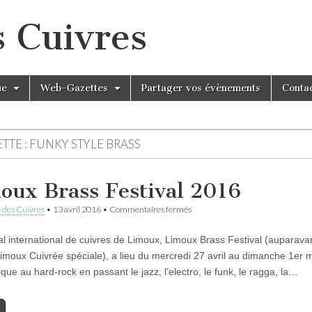
s Cuivres
ue
Web-Gazettes
Partager vos évènements
Conta
TTE :
FUNKY STYLE BRASS
oux Brass Festival 2016
sur
 des Cuivres
•
13 avril 2016
•
Commentaires fermés
Limoux
Brass
val international de cuivres de Limoux, Limoux Brass Festival (auparava
Festival
2016
 Limoux Cuivrée spéciale), a lieu du mercredi 27 avril au dimanche 1er 
que au hard-rock en passant le jazz, l’electro, le funk, le ragga, la…