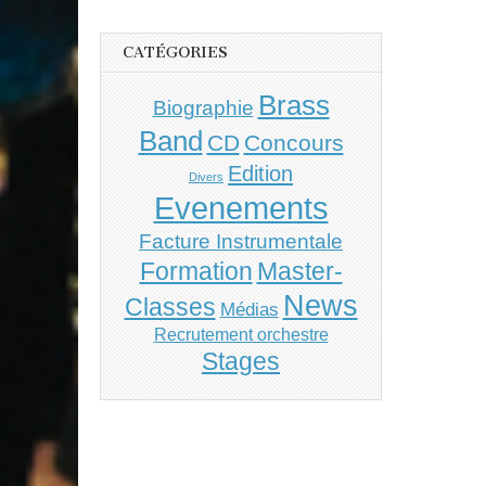
CATÉGORIES
Brass
Biographie
Band
CD
Concours
Edition
Divers
Evenements
Facture Instrumentale
Master-
Formation
News
Classes
Médias
Recrutement orchestre
Stages