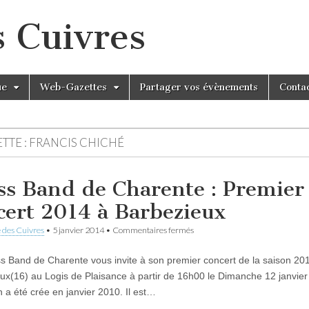
s Cuivres
ue
Web-Gazettes
Partager vos évènements
Conta
TTE :
FRANCIS CHICHÉ
ss Band de Charente : Premier
cert 2014 à Barbezieux
sur
 des Cuivres
•
5 janvier 2014
•
Commentaires fermés
Brass
Band
 Band de Charente vous invite à son premier concert de la saison 20
de
Charente
ux(16) au Logis de Plaisance à partir de 16h00 le Dimanche 12 janvier 
:
n a été crée en janvier 2010. Il est…
Premier
concert