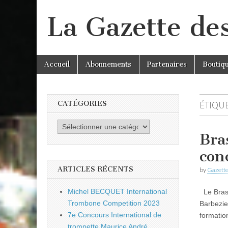
La Gazette de
Skip
Main
Accueil
Abonnements
Partenaires
Boutiq
to
menu
content
CATÉGORIES
ÉTIQUE
Catégories
Bra
con
ARTICLES RÉCENTS
by
Gazette
Michel BECQUET International
Le Brass
Trombone Competition 2023
Barbezie
7e Concours International de
formatio
trompette Maurice André