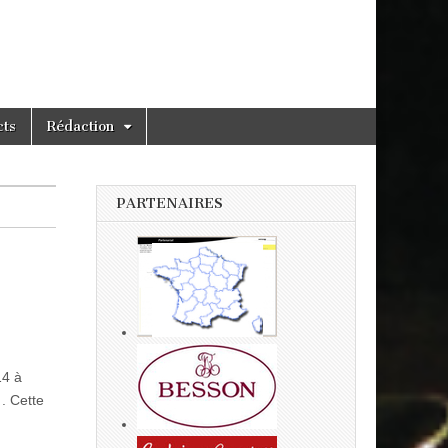
cts
Rédaction
PARTENAIRES
14 à
. Cette