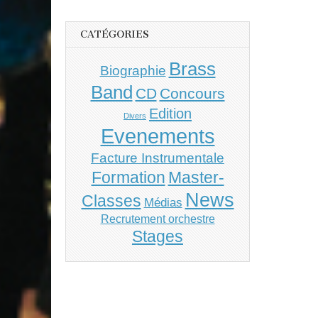
CATÉGORIES
Brass
Biographie
Band
CD
Concours
Edition
Divers
Evenements
Facture Instrumentale
Master-
Formation
News
Classes
Médias
Recrutement orchestre
Stages