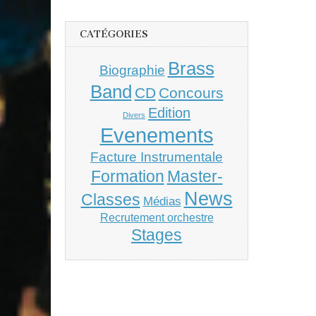
CATÉGORIES
Brass
Biographie
Band
CD
Concours
Edition
Divers
Evenements
Facture Instrumentale
Master-
Formation
News
Classes
Médias
Recrutement orchestre
Stages