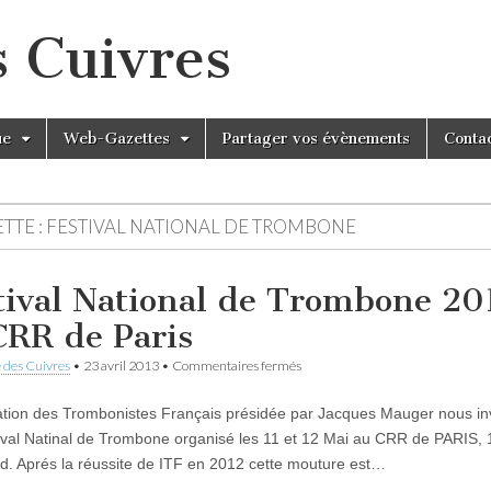
s Cuivres
ue
Web-Gazettes
Partager vos évènements
Conta
TTE :
FESTIVAL NATIONAL DE TROMBONE
tival National de Trombone 20
CRR de Paris
sur
 des Cuivres
•
23 avril 2013
•
Commentaires fermés
Festival
National
ation des Trombonistes Français présidée par Jacques Mauger nous in
de
Trombone
ival Natinal de Trombone organisé les 11 et 12 Mai au CRR de PARIS, 
2013
d. Aprés la réussite de ITF en 2012 cette mouture est…
au
CRR