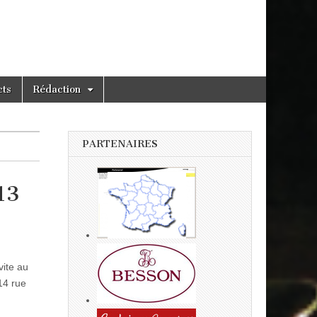
cts
Rédaction
PARTENAIRES
13
vite au
14 rue