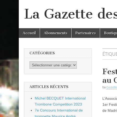
La Gazette de
Skip
Main
Accueil
Abonnements
Partenaires
Boutiq
to
menu
content
CATÉGORIES
ÉTIQUE
Catégories
Fes
au 
ARTICLES RÉCENTS
by
Gazette
Michel BECQUET International
L’Associ
Trombone Competition 2023
1er Fest
7e Concours International de
de Madri
trompette Maurice André