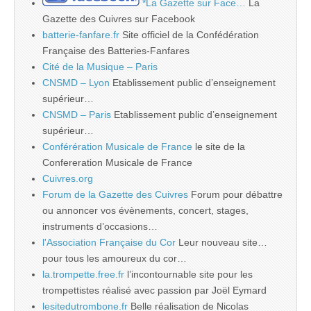
*La Gazette sur Face…
La
Gazette des Cuivres sur Facebook
batterie-fanfare.fr
Site officiel de la Confédération
Française des Batteries-Fanfares
Cité de la Musique – Paris
CNSMD – Lyon
Etablissement public d’enseignement
supérieur…
CNSMD – Paris
Etablissement public d’enseignement
supérieur…
Conférération Musicale de France
le site de la
Confereration Musicale de France
Cuivres.org
Forum de la Gazette des Cuivres
Forum pour débattre
ou annoncer vos évènements, concert, stages,
instruments d’occasions…
l'Association Française du Cor
Leur nouveau site…
pour tous les amoureux du cor…
la.trompette.free.fr
l’incontournable site pour les
trompettistes réalisé avec passion par Joël Eymard
lesitedutrombone.fr
Belle réalisation de Nicolas