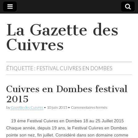
La Gazette des
Cuivres
ÉTIQUETTE :
FESTIVAL CUIVRES EN DOMBES
Cuivres en Dombes festival
2015
sur
by
Gazette des Cuivres
•
10 juin 2015
•
Commentaires fermés
Cuivres
en
19 ème Festival Cuivres en Dombes 18 au 25 Juillet 2015
Dombes
festival
Chaque année, depuis 19 ans, le Festival Cuivres en Dombes
2015
pointe son nez, fin juillet. Considéré dans son domaine comme