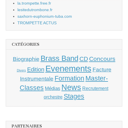
la.trompette.free.fr
lesitedutrombone.fr
saxhorn-euphonium-tuba.com
TROMPETTE ACTUS
CATÉGORIES
Brass Band
CD
Concours
Biographie
Evenements
Edition
Facture
Divers
Master-
Formation
Instrumentale
News
Classes
Médias
Recrutement
Stages
orchestre
PARTENAIRES