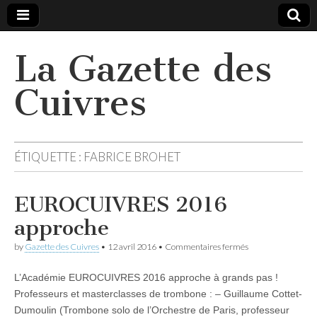
La Gazette des
Cuivres
ÉTIQUETTE :
FABRICE BROHET
EUROCUIVRES 2016
approche
sur
by
Gazette des Cuivres
•
12 avril 2016
•
Commentaires fermés
EUROCUIVRES
2016
L’Académie EUROCUIVRES 2016 approche à grands pas !
approche
Professeurs et masterclasses de trombone : – Guillaume Cottet-
Dumoulin (Trombone solo de l’Orchestre de Paris, professeur