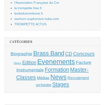
l'Association Française du Cor
la.trompette.free.fr
lesitedutrombone.fr
saxhorn-euphonium-tuba.com
TROMPETTE ACTUS
CATÉGORIES
Brass Band
CD
Concours
Biographie
Evenements
Edition
Facture
Divers
Master-
Formation
Instrumentale
News
Classes
Médias
Recrutement
Stages
orchestre