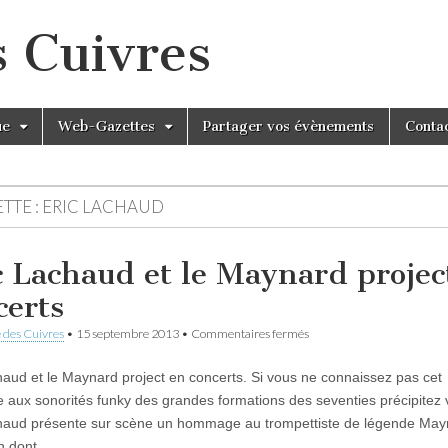
s Cuivres
ue
Web-Gazettes
Partager vos évènements
Conta
TTE :
ERIC LACHAUD
c Lachaud et le Maynard projec
certs
sur
 des Cuivres
•
15 septembre 2013
•
Commentaires fermés
Eric
Lachaud
haud et le Maynard project en concerts. Si vous ne connaissez pas cet
et
le
e aux sonorités funky des grandes formations des seventies précipitez v
Maynard
haud présente sur scène un hommage au trompettiste de légende May
project
en
n dont…