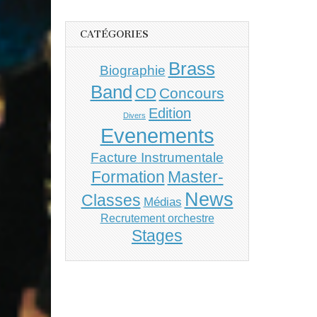
CATÉGORIES
Brass
Biographie
Band
CD
Concours
Edition
Divers
Evenements
Facture Instrumentale
Master-
Formation
News
Classes
Médias
Recrutement orchestre
Stages