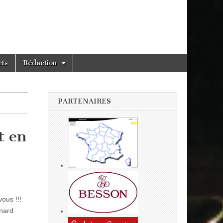
cts
Rédaction
PARTENAIRES
t en
ous !!!
nard