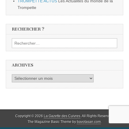
TROMPETTE ACTUS
Les Actualités du monde de la
Trompette
RECHERCHER ?
Rechercher :
ARCHIVES
Archives
Copyright © 2026
La Gazette des Cuivres
. All Rights Reserved.
The Magazine Basic Theme by
bavotasan.com
.