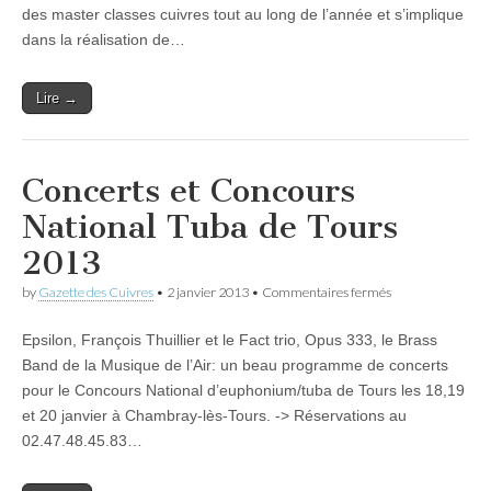
de
des master classes cuivres tout au long de l’année et s’implique
Bordeaux
dans la réalisation de…
Lire →
Concerts et Concours
National Tuba de Tours
2013
sur
by
Gazette des Cuivres
•
2 janvier 2013
•
Commentaires fermés
Concerts
et
Epsilon, François Thuillier et le Fact trio, Opus 333, le Brass
Concours
National
Band de la Musique de l’Air: un beau programme de concerts
Tuba
pour le Concours National d’euphonium/tuba de Tours les 18,19
de
Tours
et 20 janvier à Chambray-lès-Tours. -> Réservations au
2013
02.47.48.45.83…