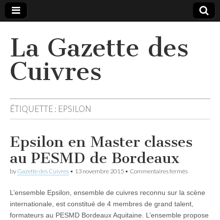
La Gazette des
Cuivres
ÉTIQUETTE :
EPSILON
Epsilon en Master classes
au PESMD de Bordeaux
sur
by
Gazette des Cuivres
•
13 novembre 2015
•
Commentaires fermés
Epsilon
en
L’ensemble Epsilon, ensemble de cuivres reconnu sur la scène
Master
classes
internationale, est constitué de 4 membres de grand talent,
au
formateurs au PESMD Bordeaux Aquitaine. L’ensemble propose
PESMD