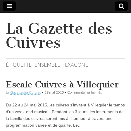
La Gazette des
Cuivres
ÉTIQUETTE :
ENSEMBLE HEXAGONE
Escale Cuivres à Villequier
sur
by
Gazette des Cuivres
•
19 mai 2015
•
Commentaires fermés
Escale
Cuivres
Du 22 au 24 mai 2015, les cuivres s’invitent à Villequier le temps
à
Villequier
d’un week-end musical ! Pendant les 3 jours, les instruments de
la famille des cuivres seront mis à l’honneur à travers une
programmation variée et de qualité. Le…