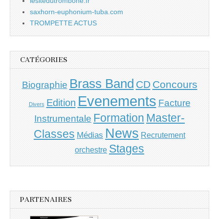
lesitedutrombone.fr
saxhorn-euphonium-tuba.com
TROMPETTE ACTUS
CATÉGORIES
Brass Band
CD
Concours
Biographie
Evenements
Edition
Facture
Divers
Master-
Formation
Instrumentale
News
Classes
Médias
Recrutement
Stages
orchestre
PARTENAIRES