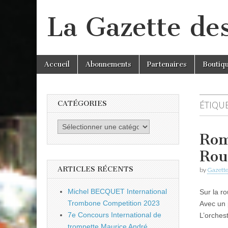
La Gazette de
Skip
Main
Accueil
Abonnements
Partenaires
Boutiq
to
menu
content
CATÉGORIES
ÉTIQUE
Catégories
Rom
Rou
ARTICLES RÉCENTS
by
Gazette
Michel BECQUET International
Sur la r
Trombone Competition 2023
Avec un 
7e Concours International de
L’orches
trompette Maurice André