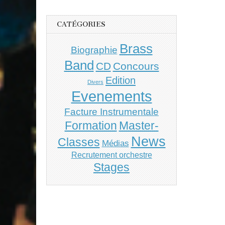
CATÉGORIES
Brass
Biographie
Band
CD
Concours
Edition
Divers
Evenements
Facture Instrumentale
Master-
Formation
News
Classes
Médias
Recrutement orchestre
Stages