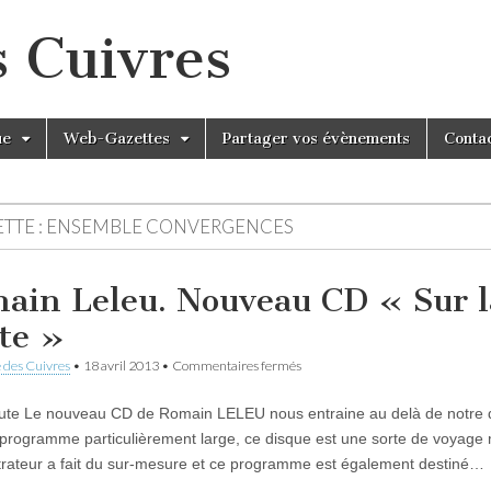
s Cuivres
ue
Web-Gazettes
Partager vos évènements
Conta
TTE :
ENSEMBLE CONVERGENCES
ain Leleu. Nouveau CD « Sur l
te »
sur
 des Cuivres
•
18 avril 2013
•
Commentaires fermés
Romain
Leleu.
oute Le nouveau CD de Romain LELEU nous entraine au delà de notre d
Nouveau
CD
programme particulièrement large, ce disque est une sorte de voyage 
« Sur
trateur a fait du sur-mesure et ce programme est également destiné…
la
Route »