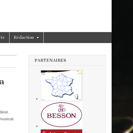
cts
Rédaction
PARTENAIRES
a
ésir.
musical.