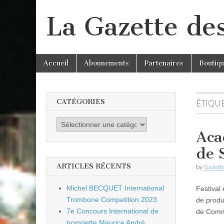
La Gazette de
Skip
Main
Accueil
Abonnements
Partenaires
Boutiq
to
menu
content
CATÉGORIES
ÉTIQUE
Catégories
Aca
de 
ARTICLES RÉCENTS
by
Gazette
Michel BECQUET International
Festival
Trombone Competition 2023
de produ
7e Concours International de
de Commu
trompette Maurice André