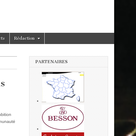
cts
Rédaction
PARTENAIRES
ns
bition
mmunauté