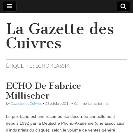
La Gazette des
Cuivres
ÉTIQUETTE :
ECHO KLASSIK
ECHO De Fabrice
Millischer
sur
by
Gazette des Cuivres
•
26 octobre 2014
•
Commentaires fermés
ECHO
De
Le prix Echo est une récompense décernée annuellement
Fabrice
Millischer
depuis 1992 par la Deutsche Phono-Akademie (une association
d’industriels du disque), selon le volume de ventes généré