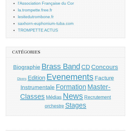
l'Association Française du Cor
la.trompette.free.fr
lesitedutrombone.fr
saxhorn-euphonium-tuba.com
TROMPETTE ACTUS
CATÉGORIES
Brass Band
CD
Concours
Biographie
Evenements
Edition
Facture
Divers
Master-
Formation
Instrumentale
News
Classes
Médias
Recrutement
Stages
orchestre