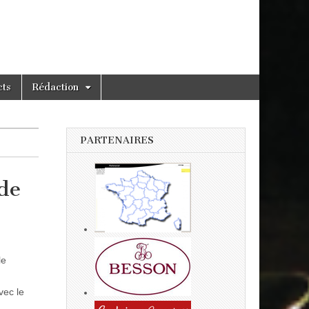
cts
Rédaction
PARTENAIRES
de
le
vec le