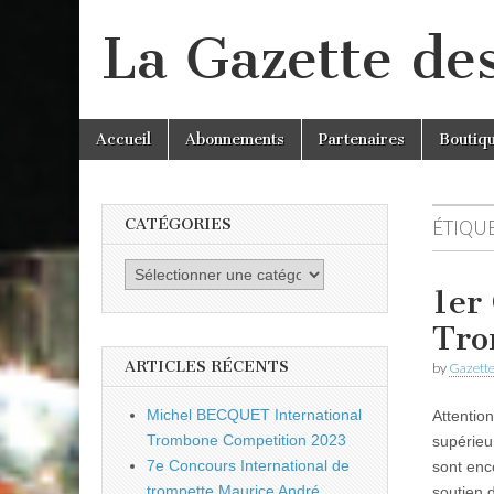
La Gazette de
Skip
Main
Accueil
Abonnements
Partenaires
Boutiq
to
menu
content
CATÉGORIES
ÉTIQUE
Catégories
1er
Tro
ARTICLES RÉCENTS
by
Gazette
Michel BECQUET International
Attentio
Trombone Competition 2023
supérieu
7e Concours International de
sont enc
trompette Maurice André
soutien