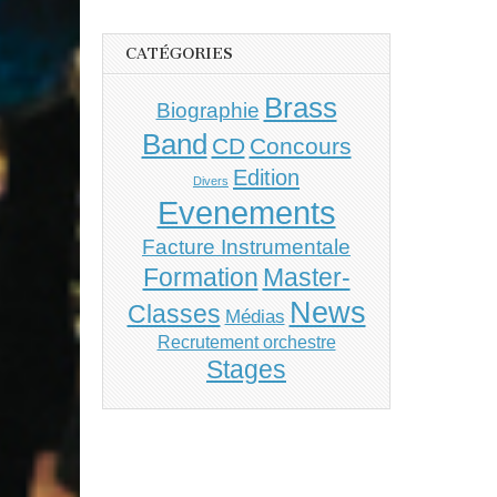
CATÉGORIES
Brass
Biographie
Band
CD
Concours
Edition
Divers
Evenements
Facture Instrumentale
Master-
Formation
News
Classes
Médias
Recrutement orchestre
Stages