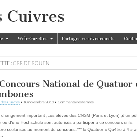
s Cuivres
ue
Web-Gazettes
Partager vos évènements
Conta
TTE :
CRR DE ROUEN
 Concours National de Quatuor 
mbones
sur
 des Cuivres
•
10 novembre 2013
•
Commentaires fermés
1er
Concours
n changement important ,Les élèves des CNSM (Paris et Lyon) ,d’un pô
National
de
r ou d’une Hochschule sont autorisés à participer à ce concours si ils
Quatuor
ore scolarisés au moment du concours..*** le Quatuor « Qu4tre à 4 » a
de
Trombones
 de…