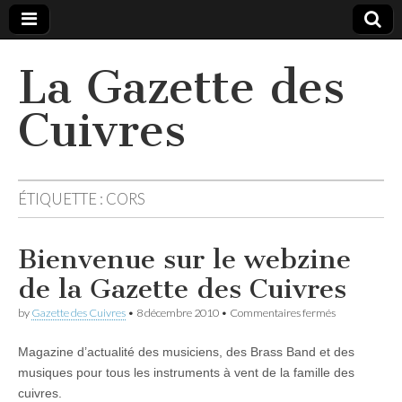
La Gazette des
Cuivres
ÉTIQUETTE :
CORS
Bienvenue sur le webzine
de la Gazette des Cuivres
sur
by
Gazette des Cuivres
•
8 décembre 2010
•
Commentaires fermés
Bienvenue
sur
Magazine d’actualité des musiciens, des Brass Band et des
le
webzine
musiques pour tous les instruments à vent de la famille des
de
cuivres.
la