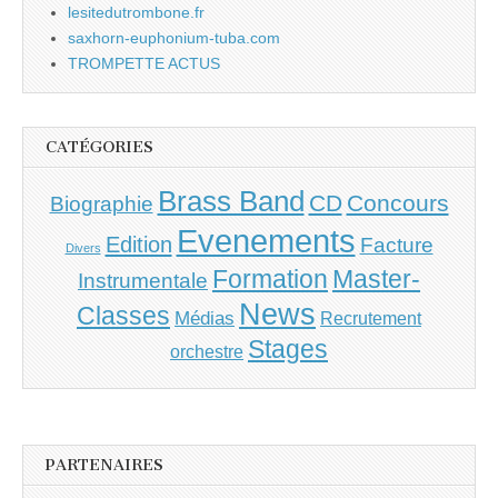
lesitedutrombone.fr
saxhorn-euphonium-tuba.com
TROMPETTE ACTUS
CATÉGORIES
Brass Band
CD
Concours
Biographie
Evenements
Edition
Facture
Divers
Master-
Formation
Instrumentale
News
Classes
Médias
Recrutement
Stages
orchestre
PARTENAIRES