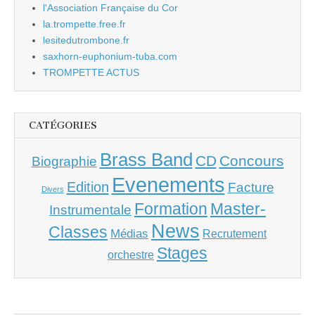
l'Association Française du Cor
la.trompette.free.fr
lesitedutrombone.fr
saxhorn-euphonium-tuba.com
TROMPETTE ACTUS
CATÉGORIES
Brass Band
CD
Concours
Biographie
Evenements
Edition
Facture
Divers
Master-
Formation
Instrumentale
News
Classes
Médias
Recrutement
Stages
orchestre