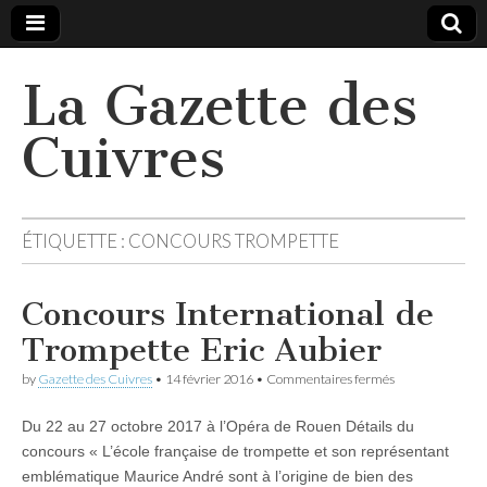
La Gazette des
Cuivres
ÉTIQUETTE :
CONCOURS TROMPETTE
Concours International de
Trompette Eric Aubier
sur
by
Gazette des Cuivres
•
14 février 2016
•
Commentaires fermés
Concours
International
Du 22 au 27 octobre 2017 à l’Opéra de Rouen Détails du
de
Trompette
concours « L’école française de trompette et son représentant
Eric
emblématique Maurice André sont à l’origine de bien des
Aubier