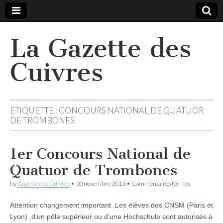
La Gazette des
Cuivres
ÉTIQUETTE :
CONCOURS NATIONAL DE QUATUOR
DE TROMBONES
1er Concours National de
Quatuor de Trombones
sur
by
Gazette des Cuivres
•
10 novembre 2013
•
Commentaires fermés
1er
Concours
Attention changement important ,Les élèves des CNSM (Paris et
National
de
Lyon) ,d’un pôle supérieur ou d’une Hochschule sont autorisés à
Quatuor