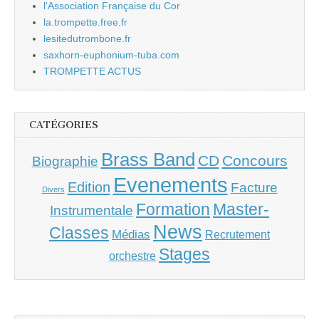
l'Association Française du Cor
la.trompette.free.fr
lesitedutrombone.fr
saxhorn-euphonium-tuba.com
TROMPETTE ACTUS
CATÉGORIES
Brass Band
CD
Concours
Biographie
Evenements
Edition
Facture
Divers
Master-
Formation
Instrumentale
News
Classes
Médias
Recrutement
Stages
orchestre