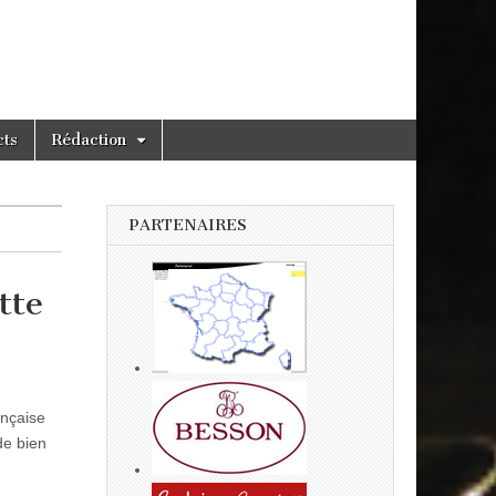
cts
Rédaction
PARTENAIRES
tte
ançaise
de bien