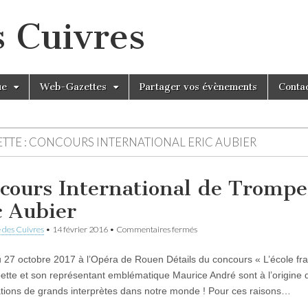
s Cuivres
ue
Web-Gazettes
Partager vos évènements
Conta
TTE :
CONCOURS INTERNATIONAL ERIC AUBIER
cours International de Trompe
c Aubier
sur
 des Cuivres
•
14 février 2016
•
Commentaires fermés
Concours
International
 27 octobre 2017 à l’Opéra de Rouen Détails du concours « L’école fr
de
Trompette
ette et son représentant emblématique Maurice André sont à l’origine 
Eric
tions de grands interprètes dans notre monde ! Pour ces raisons…
Aubier