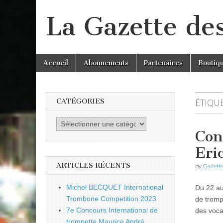
La Gazette de
Skip
Main
Accueil
Abonnements
Partenaires
Boutiq
to
menu
content
CATÉGORIES
ÉTIQUE
Catégories
Con
Eri
ARTICLES RÉCENTS
by
Gazette
Michel BECQUET International
Du 22 au
Trombone Competition 2023
de tromp
7e Concours International de
des voca
trompette Maurice André