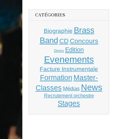
CATÉGORIES
Brass
Biographie
Band
CD
Concours
Edition
Divers
Evenements
Facture Instrumentale
Master-
Formation
News
Classes
Médias
Recrutement orchestre
Stages