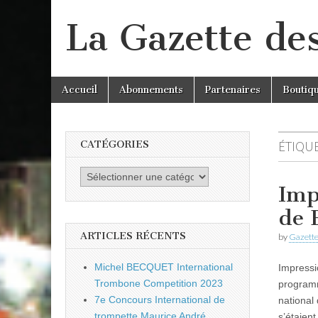
La Gazette de
Skip
Main
Accueil
Abonnements
Partenaires
Boutiq
to
menu
content
CATÉGORIES
ÉTIQUE
Catégories
Imp
de 
ARTICLES RÉCENTS
by
Gazette
Michel BECQUET International
Impressi
Trombone Competition 2023
programm
7e Concours International de
national
trompette Maurice André
s’étaien