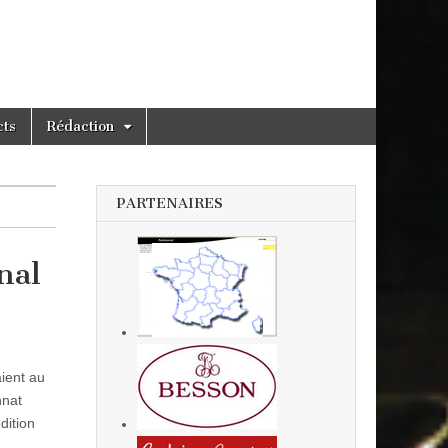
cts
Rédaction
PARTENAIRES
nal
ient au
nnat
dition