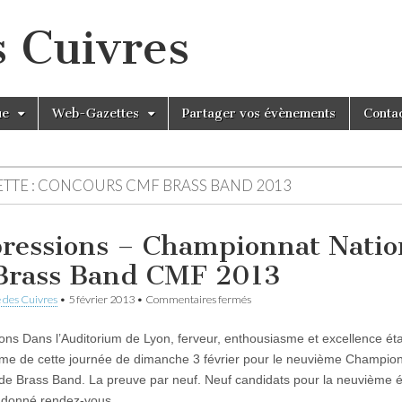
s Cuivres
ue
Web-Gazettes
Partager vos évènements
Conta
TTE :
CONCOURS CMF BRASS BAND 2013
ressions – Championnat Natio
Brass Band CMF 2013
sur
 des Cuivres
•
5 février 2013
•
Commentaires fermés
Impressions
–
ons Dans l’Auditorium de Lyon, ferveur, enthousiasme et excellence éta
Championnat
National
e de cette journée de dimanche 3 février pour le neuvième Champio
de
 de Brass Band. La preuve par neuf. Neuf candidats pour la neuvième é
Brass
Band
t donné rendez-vous…