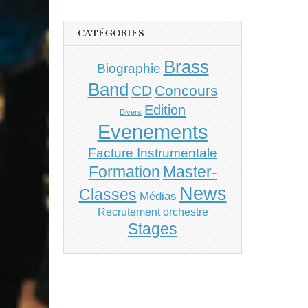
CATÉGORIES
Brass
Biographie
Band
CD
Concours
Edition
Divers
Evenements
Facture Instrumentale
Master-
Formation
News
Classes
Médias
Recrutement orchestre
Stages