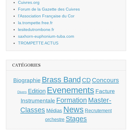
Cuivres.org
Forum de la Gazette des Cuivres
l'Association Française du Cor
la.trompette.free.fr
lesitedutrombone.fr
saxhorn-euphonium-tuba.com
TROMPETTE ACTUS
CATÉGORIES
Brass Band
CD
Concours
Biographie
Evenements
Edition
Facture
Divers
Master-
Formation
Instrumentale
News
Classes
Médias
Recrutement
Stages
orchestre