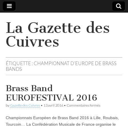
La Gazette des
Cuivres
ÉTIQUETTE :
CHAMPIONNAT D’EUROPE DE BRASS
BANDS
Brass Band
EUROFESTIVAL 2016
sur
by
Gazette des Cuivres
•
13 avril 2016
•
Commentaires fermés
Brass
Band
Championnats Européen de Brass Band 2016 à Lille, Roubais,
EUROFESTIVAL
2016
Tourcoin… La Confédération Musicale de France organise le