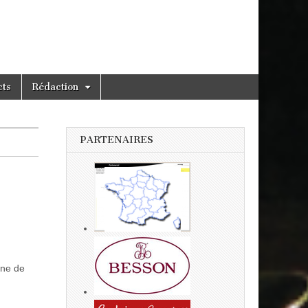
cts
Rédaction
PARTENAIRES
one de