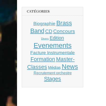
CATÉGORIES
Brass
Biographie
Band
CD
Concours
Edition
Divers
Evenements
Facture Instrumentale
Master-
Formation
News
Classes
Médias
Recrutement orchestre
Stages