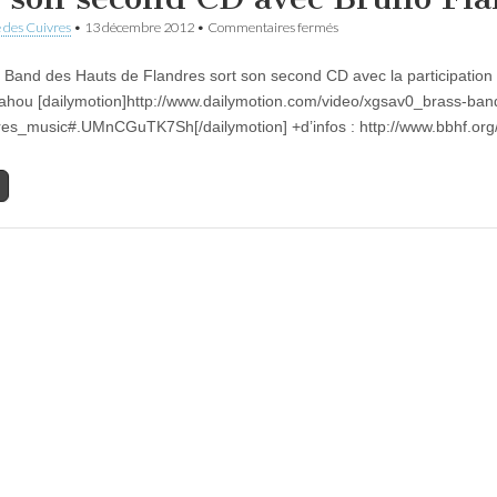
sur
 des Cuivres
•
13 décembre 2012
•
Commentaires fermés
Le
Brass
 Band des Hauts de Flandres sort son second CD avec la participation
Band
des
ahou [dailymotion]http://www.dailymotion.com/video/xgsav0_brass-ban
Hauts
res_music#.UMnCGuTK7Sh[/dailymotion] +d’infos : http://www.bbhf.org
de
Flandres
sort
son
second
CD
avec
Bruno
Flahou