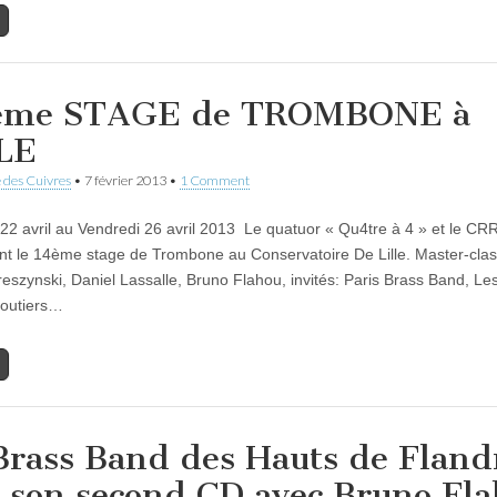
ème STAGE de TROMBONE à
LE
 des Cuivres
•
7 février 2013
•
1 Comment
 22 avril au Vendredi 26 avril 2013 Le quatuor « Qu4tre à 4 » et le CRR
nt le 14ème stage de Trombone au Conservatoire De Lille. Master-cla
reszynski, Daniel Lassalle, Bruno Flahou, invités: Paris Brass Band, Le
outiers…
Brass Band des Hauts de Fland
t son second CD avec Bruno Fl