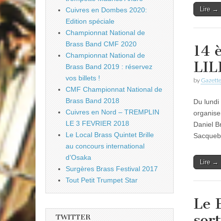
Lire →
Cuivres en Dombes 2020:
Edition spéciale
Championnat National de
Brass Band CMF 2020
14 
Championnat National de
LIL
Brass Band 2019 : réservez
vos billets !
by
Gazette
CMF Championnat National de
Brass Band 2018
Du lundi
Cuivres en Nord – TREMPLIN
organise
LE 3 FEVRIER 2018
Daniel B
Le Local Brass Quintet Brille
Sacqueb
au concours international
d’Osaka
Lire →
Surgères Brass Festival 2017
Tout Petit Trumpet Star
Le 
sor
TWITTER