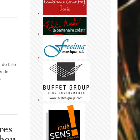
 de Lille
ss de
s
res
ahou