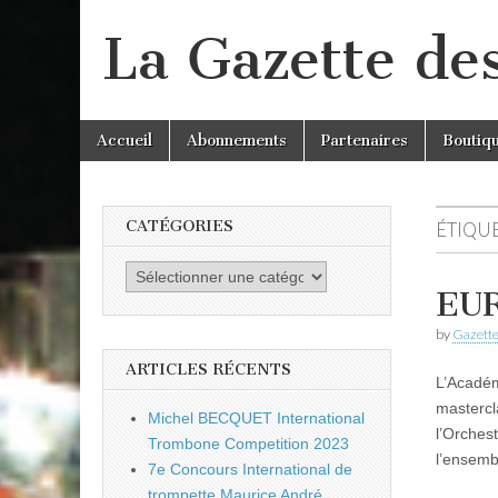
La Gazette de
Skip
Main
Accueil
Abonnements
Partenaires
Boutiq
to
menu
content
CATÉGORIES
ÉTIQUE
Catégories
EUR
by
Gazette
ARTICLES RÉCENTS
L’Acadé
mastercl
Michel BECQUET International
l’Orches
Trombone Competition 2023
l’ensemb
7e Concours International de
trompette Maurice André