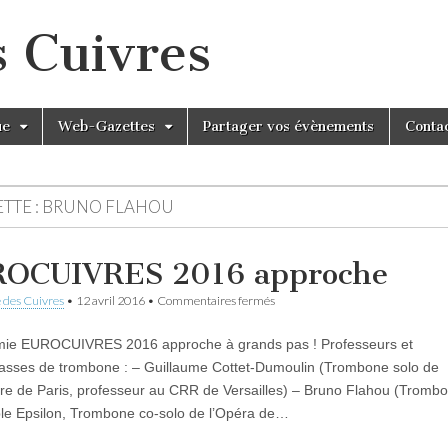
s Cuivres
ue
Web-Gazettes
Partager vos évènements
Conta
TTE :
BRUNO FLAHOU
OCUIVRES 2016 approche
sur
 des Cuivres
•
12 avril 2016
•
Commentaires fermés
EUROCUIVRES
2016
mie EUROCUIVRES 2016 approche à grands pas ! Professeurs et
approche
asses de trombone : – Guillaume Cottet-Dumoulin (Trombone solo de
tre de Paris, professeur au CRR de Versailles) – Bruno Flahou (Tromb
le Epsilon, Trombone co-solo de l’Opéra de…