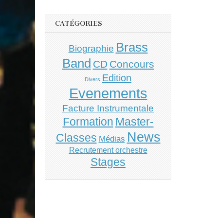
CATÉGORIES
Brass
Biographie
Band
CD
Concours
Edition
Divers
Evenements
Facture Instrumentale
Master-
Formation
News
Classes
Médias
Recrutement orchestre
Stages