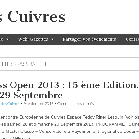
s Cuivres
ue
Web-Gazettes
Partager vos évènements
Conta
TTE :
BRASSBALLETT
ss Open 2013 : 15 ème Edition.
29 Septembre
sur
 des Cuivres
•
9 septembre 2013
•
Commentaires fermés
Brass
Open
ncontre Européenne de Cuivres Espace Teddy Riner Lesquin (voir pl
2013
:
) les samedi 28 et dimanche 29 Septembre 2013. PROGRAMME Same
15
e Master Classe ~ Conservatoire à Rayonnement régional de Douai ~
ème
Edition.
brice Millischer…