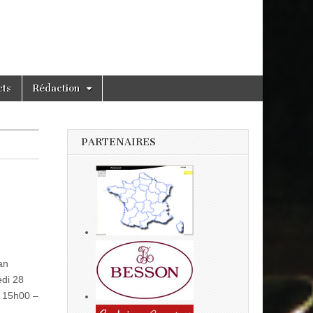
cts
Rédaction
PARTENAIRES
an
di 28
 15h00 –