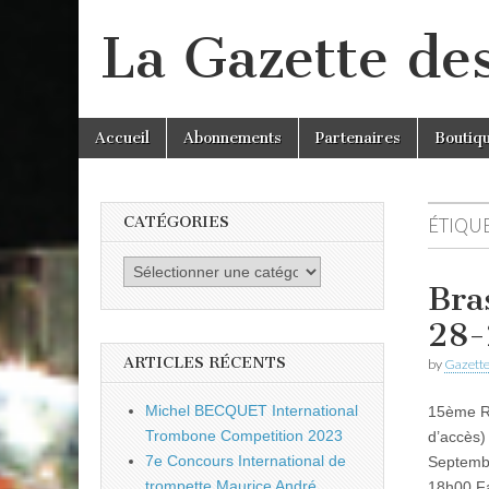
La Gazette de
Skip
Main
Accueil
Abonnements
Partenaires
Boutiq
to
menu
content
CATÉGORIES
ÉTIQUE
Catégories
Bra
28-
ARTICLES RÉCENTS
by
Gazette
Michel BECQUET International
15ème Re
Trombone Competition 2023
d’accès
7e Concours International de
Septembr
trompette Maurice André
18h00 Fa