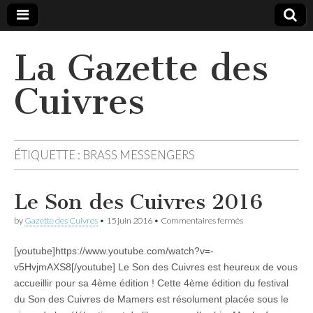
La Gazette des
Cuivres
ÉTIQUETTE :
BRASS MESSENGERS
Le Son des Cuivres 2016
sur
by
Gazette des Cuivres
•
15 juin 2016
•
Commentaires fermés
Le
Son
[youtube]https://www.youtube.com/watch?v=-
des
Cuivres
v5HvjmAXS8[/youtube] Le Son des Cuivres est heureux de vous
2016
accueillir pour sa 4ème édition ! Cette 4ème édition du festival
du Son des Cuivres de Mamers est résolument placée sous le