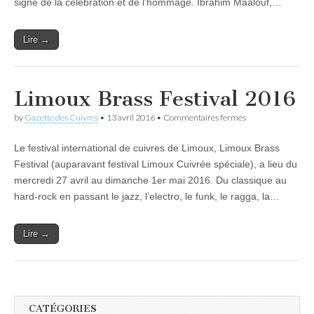
signe de la célébration et de l’hommage. Ibrahim Maalouf,…
Lire →
Limoux Brass Festival 2016
sur
by
Gazette des Cuivres
•
13 avril 2016
•
Commentaires fermés
Limoux
Brass
Le festival international de cuivres de Limoux, Limoux Brass
Festival
2016
Festival (auparavant festival Limoux Cuivrée spéciale), a lieu du
mercredi 27 avril au dimanche 1er mai 2016. Du classique au
hard-rock en passant le jazz, l’electro, le funk, le ragga, la…
Lire →
CATÉGORIES