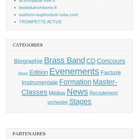
la.trompette.free.fr
lesitedutrombone.fr
saxhorn-euphonium-tuba.com
TROMPETTE ACTUS
CATÉGORIES
Brass Band
CD
Concours
Biographie
Evenements
Edition
Facture
Divers
Master-
Formation
Instrumentale
News
Classes
Médias
Recrutement
Stages
orchestre
PARTENAIRES