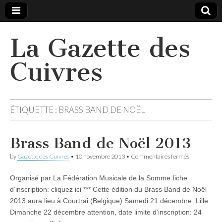
La Gazette des
Cuivres
ÉTIQUETTE :
BRASS BAND DE NOËL
Brass Band de Noël 2013
sur
by
Gazette des Cuivres
•
10 novembre 2013
•
Commentaires fermés
Brass
Band
Organisé par La Fédération Musicale de la Somme fiche
de
Noël
d’inscription: cliquez ici *** Cette édition du Brass Band de Noël
2013
2013 aura lieu à Courtrai (Belgique) Samedi 21 décembre Lille
Dimanche 22 décembre attention, date limite d’inscription: 24