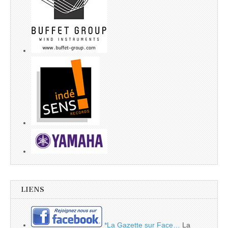
LIENS
*La Gazette sur Face…
La