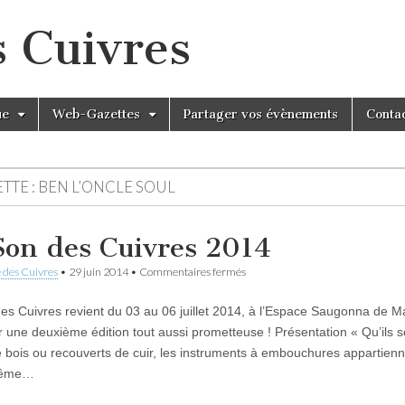
s Cuivres
ue
Web-Gazettes
Partager vos évènements
Conta
TTE :
BEN L’ONCLE SOUL
Son des Cuivres 2014
sur
 des Cuivres
•
29 juin 2014
•
Commentaires fermés
Le
Son
es Cuivres revient du 03 au 06 juillet 2014, à l’Espace Saugonna de 
des
Cuivres
r une deuxième édition tout aussi prometteuse ! Présentation « Qu’ils s
2014
de bois ou recouverts de cuir, les instruments à embouchures appartien
même…