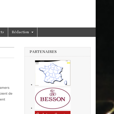
cts
Rédaction
PARTENAIRES
Mamers
oient de
nent