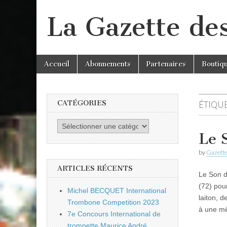
La Gazette de
Skip
Main
Accueil
Abonnements
Partenaires
Boutiq
to
menu
content
CATÉGORIES
ÉTIQUE
Catégories
Le 
by
Gazette
ARTICLES RÉCENTS
Le Son d
(72) pou
Michel BECQUET International
laiton, 
Trombone Competition 2023
à une 
7e Concours International de
trompette Maurice André