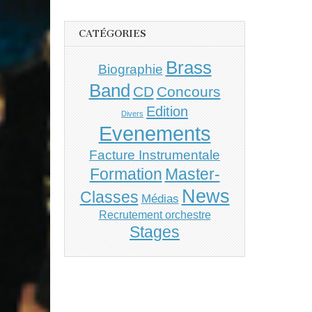
CATÉGORIES
Brass
Biographie
Band
CD
Concours
Edition
Divers
Evenements
Facture Instrumentale
Master-
Formation
News
Classes
Médias
Recrutement orchestre
Stages