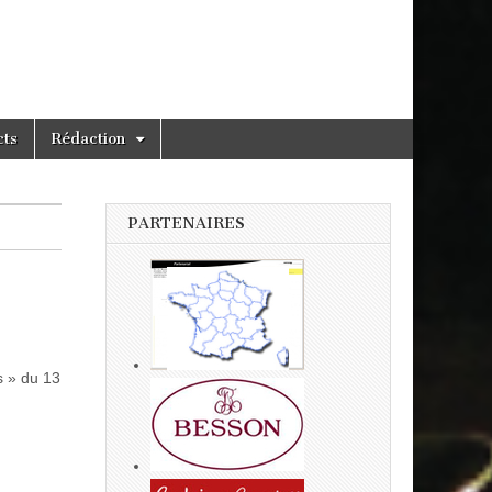
cts
Rédaction
PARTENAIRES
s » du 13