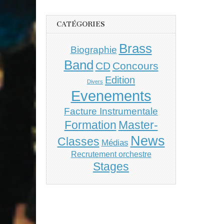
CATÉGORIES
Brass
Biographie
Band
CD
Concours
Edition
Divers
Evenements
Facture Instrumentale
Master-
Formation
News
Classes
Médias
Recrutement orchestre
Stages