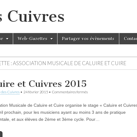
s Cuivres
ue
Web-Gazettes
Partager vos évènements
Conta
TTE :
ASSOCIATION MUSICALE DE CALUIRE ET CUIRE
uire et Cuivres 2015
sur
 des Cuivres
•
24 février 2015
•
Commentaires fermés
Caluire
et
ation Musicale de Caluire et Cuire organise le stage « Caluire et Cuivre
Cuivres
2015
ril prochain, pour les musiciens ayant au moins 3 ans de pratique
ntale, et aux élèves de 2ème et 3ème cycle. Pour…