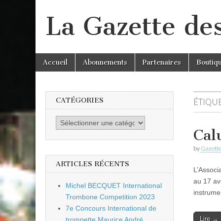
La Gazette de
Skip
Main
Accueil
Abonnements
Partenaires
Boutiq
to
menu
content
CATÉGORIES
ÉTIQUE
Catégories
Cal
by
Gazette
ARTICLES RÉCENTS
L’Associ
au 17 av
Michel BECQUET International
instrume
Trombone Competition 2023
7e Concours International de
Lire →
trompette Maurice André