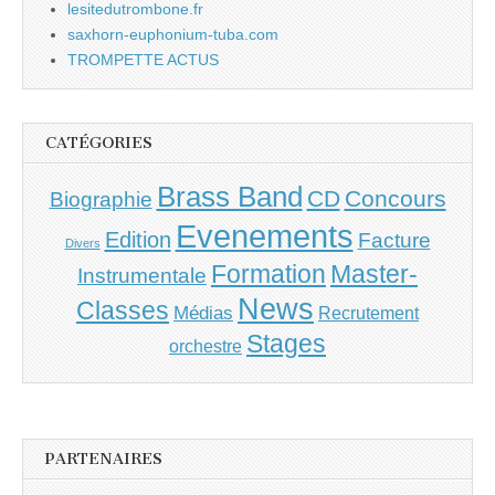
lesitedutrombone.fr
saxhorn-euphonium-tuba.com
TROMPETTE ACTUS
CATÉGORIES
Brass Band
CD
Concours
Biographie
Evenements
Edition
Facture
Divers
Master-
Formation
Instrumentale
News
Classes
Médias
Recrutement
Stages
orchestre
PARTENAIRES