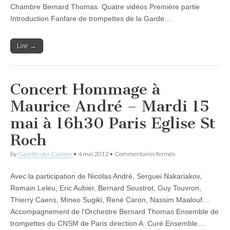
Chambre Bernard Thomas. Quatre vidéos Première partie
Introduction Fanfare de trompettes de la Garde…
Lire →
Concert Hommage à
Maurice André – Mardi 15
mai à 16h30 Paris Eglise St
Roch
sur
by
Gazette des Cuivres
•
4 mai 2012
•
Commentaires fermés
Concert
Hommage
Avec la participation de Nicolas André, Serguei Nakariakov,
à
Maurice
Romain Leleu, Eric Aubier, Bernard Soustrot, Guy Touvron,
André
Thierry Caens, Mineo Sugiki, René Caron, Nassim Maalouf…
–
Mardi
Accompagnement de l’Orchestre Bernard Thomas Ensemble de
15
trompettes du CNSM de Paris direction A. Curé Ensemble…
mai