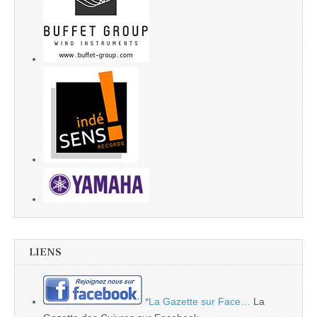
LIENS
*La Gazette sur Face…
La