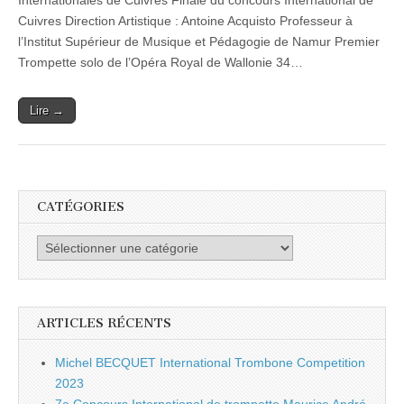
Internationales de Cuivres Finale du concours International de
–
Cuivres Direction Artistique : Antoine Acquisto Professeur à
Les
Cuivres
l’Institut Supérieur de Musique et Pédagogie de Namur Premier
avaient
Trompette solo de l’Opéra Royal de Wallonie 34…
rendez-
vous
à
Lire →
NAMUR
CATÉGORIES
Catégories
ARTICLES RÉCENTS
Michel BECQUET International Trombone Competition
2023