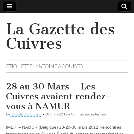
La Gazette des
Cuivres
ÉTIQUETTE :
ANTOINE ACQUISTO
28 au 30 Mars – Les
Cuivres avaient rendez-
vous à NAMUR
sur
by
Gazette des Cuivres
•
31 mars 2012
•
Commentaires fermés
28
au
IMEP – NAMUR (Belgique) 28-29-30 mars 2012 Rencontres
30
Mars