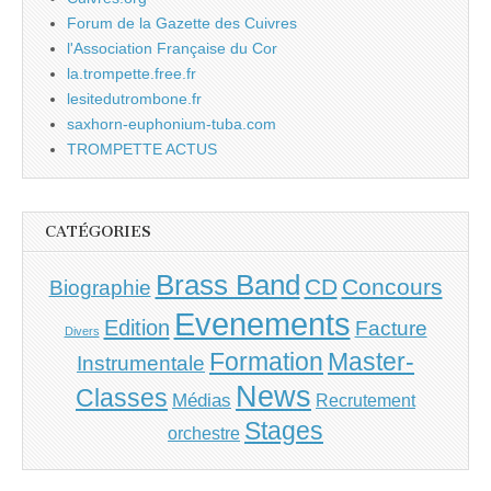
Forum de la Gazette des Cuivres
l'Association Française du Cor
la.trompette.free.fr
lesitedutrombone.fr
saxhorn-euphonium-tuba.com
TROMPETTE ACTUS
CATÉGORIES
Brass Band
CD
Concours
Biographie
Evenements
Edition
Facture
Divers
Master-
Formation
Instrumentale
News
Classes
Médias
Recrutement
Stages
orchestre