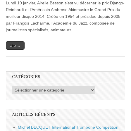
Lundi 19 janvier, Airelle Besson s’est vu décerner le prix Django-
prix
Django-
Reinhardt et l’Américain Ambrose Akinmusire le Grand Prix du
Reinhardt
meilleur disque 2014. Créée en 1954 et présidée depuis 2005
du
meilleur
par François Lacharme, l’Académie du Jazz, composée de
musicien
journalistes spécialisés, animateurs,…
français
de
l’année
Lire →
CATÉGORIES
Catégories
ARTICLES RÉCENTS
Michel BECQUET International Trombone Competition