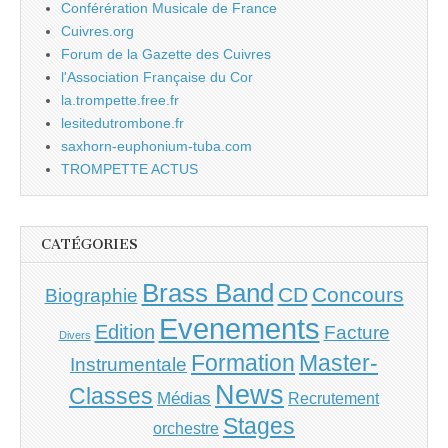
Conférération Musicale de France
Cuivres.org
Forum de la Gazette des Cuivres
l'Association Française du Cor
la.trompette.free.fr
lesitedutrombone.fr
saxhorn-euphonium-tuba.com
TROMPETTE ACTUS
CATÉGORIES
Brass Band
CD
Concours
Biographie
Evenements
Edition
Facture
Divers
Master-
Formation
Instrumentale
News
Classes
Médias
Recrutement
Stages
orchestre