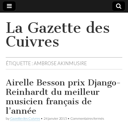
La Gazette des
Cuivres
ÉTIQUETTE :
AMBROSE AKINMUSIRE
Airelle Besson prix Django-
Reinhardt du meilleur
musicien français de
l’année
sur
by
Gazette des Cuivres
•
24 janvier 2015
•
Commentaires fermés
Airelle
Besson