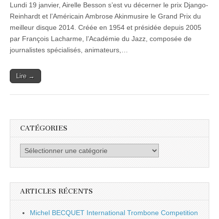
Lundi 19 janvier, Airelle Besson s’est vu décerner le prix Django-
prix
Django-
Reinhardt et l’Américain Ambrose Akinmusire le Grand Prix du
Reinhardt
meilleur disque 2014. Créée en 1954 et présidée depuis 2005
du
meilleur
par François Lacharme, l’Académie du Jazz, composée de
musicien
journalistes spécialisés, animateurs,…
français
de
l’année
Lire →
CATÉGORIES
Catégories
ARTICLES RÉCENTS
Michel BECQUET International Trombone Competition