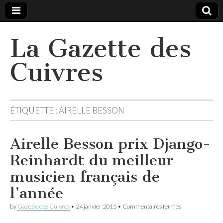
La Gazette des
Cuivres
ÉTIQUETTE :
AIRELLE BESSON
Airelle Besson prix Django-
Reinhardt du meilleur
musicien français de
l’année
sur
by
Gazette des Cuivres
•
24 janvier 2015
•
Commentaires fermés
Airelle
Besson