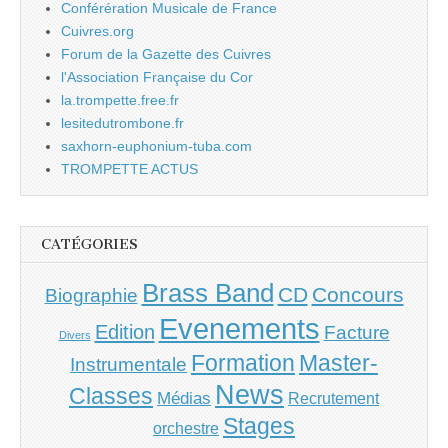
Conférération Musicale de France
Cuivres.org
Forum de la Gazette des Cuivres
l'Association Française du Cor
la.trompette.free.fr
lesitedutrombone.fr
saxhorn-euphonium-tuba.com
TROMPETTE ACTUS
CATÉGORIES
Brass Band
CD
Concours
Biographie
Evenements
Edition
Facture
Divers
Master-
Formation
Instrumentale
News
Classes
Médias
Recrutement
Stages
orchestre