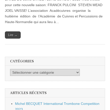
Cuivres
et
pour cette nouvelle saison: FRANCK PULCINI STEVEN MEAD
Percussions
JOEL VAISSE! L’association Acadécuivres organise la
de
Haute
huitième édition de l’Académie de Cuivres et Percussions de
NORMANDIE
Haute-Normandie qui aura lieu à…
2013
Lire →
CATÉGORIES
Catégories
ARTICLES RÉCENTS
Michel BECQUET International Trombone Competition
2023