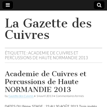
La Gazette des
Cuivres
ÉTIQUETTE :
ACADEMIE DE CUIVRES ET
PERCUSSIONS DE HAUTE NORMANDIE 2013
Academie de Cuivres et
Percussions de Haute
NORMANDIE 2013
sur
by
Gazette des Cuivres
•
14 avril 2013
•
Commentaires fermés
Academie
de
DATES DU 8ème STAGE : 23 AU 30 AOÛT 2013 Trois invités