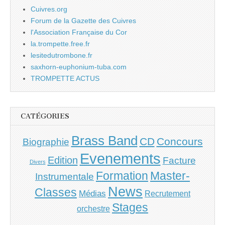
Cuivres.org
Forum de la Gazette des Cuivres
l'Association Française du Cor
la.trompette.free.fr
lesitedutrombone.fr
saxhorn-euphonium-tuba.com
TROMPETTE ACTUS
CATÉGORIES
Brass Band
CD
Concours
Biographie
Evenements
Edition
Facture
Divers
Master-
Formation
Instrumentale
News
Classes
Médias
Recrutement
Stages
orchestre