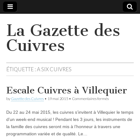
La Gazette des
Cuivres
ÉTIQUETTE :
A SIX CUIVRES
Escale Cuivres à Villequier
sur
by
Gazette des Cuivres
•
19 mai 2015
•
Commentaires fermés
Escale
Cuivres
Du 22 au 24 mai 2015, les cuivres s’invitent à Villequier le temps
à
Villequier
d’un week-end musical ! Pendant les 3 jours, les instruments de
la famille des cuivres seront mis à l’honneur à travers une
programmation variée et de qualité. Le…