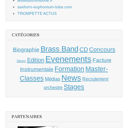
lesitedutrombone.fr
saxhorn-euphonium-tuba.com
TROMPETTE ACTUS
CATÉGORIES
Brass Band
CD
Concours
Biographie
Evenements
Edition
Facture
Divers
Master-
Formation
Instrumentale
News
Classes
Médias
Recrutement
Stages
orchestre
PARTENAIRES