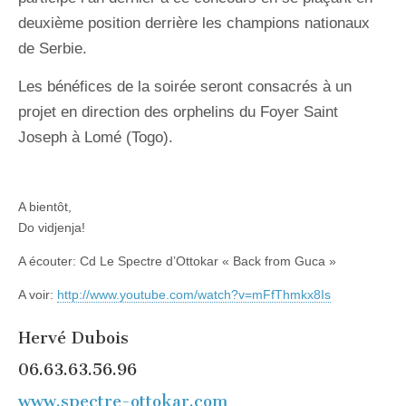
deuxième position derrière les champions nationaux
de Serbie.
Les bénéfices de la soirée seront consacrés à un
projet en direction des orphelins du Foyer Saint
Joseph à Lomé (Togo).
A bientôt,
Do vidjenja!
A écouter: Cd Le Spectre d’Ottokar « Back from Guca »
A voir:
http://www.youtube.com/watch?v=mFfThmkx8Is
Hervé Dubois
06.63.63.56.96
www.spectre-ottokar.com