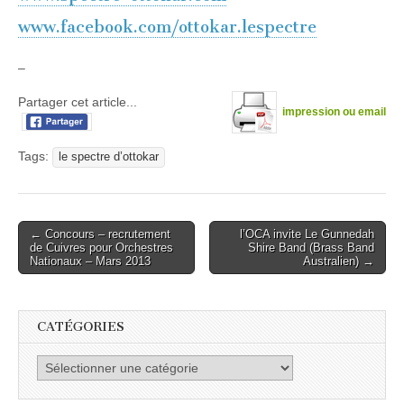
www.facebook.com/ottokar.lespectre
–
Partager cet article...
impression ou email
Tags:
le spectre d’ottokar
Post
← Concours – recrutement
l’OCA invite Le Gunnedah
de Cuivres pour Orchestres
Shire Band (Brass Band
navigation
Nationaux – Mars 2013
Australien) →
CATÉGORIES
Catégories