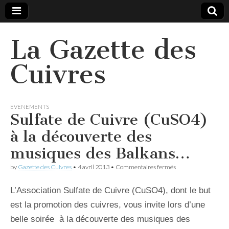
La Gazette des
Cuivres
EVENEMENTS
Sulfate de Cuivre (CuSO4)
à la découverte des
musiques des Balkans…
sur
by
Gazette des Cuivres
•
4 avril 2013
•
Commentaires fermés
Sulfate
de
L’Association Sulfate de Cuivre (CuSO4), dont le but
Cuivre
(CuSO4)
est la promotion des cuivres, vous invite lors d’une
à
la
belle soirée à la découverte des musiques des
découverte