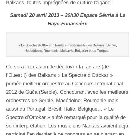
des
Balkans, toutes imprégnées de culture tzigane:
musiques
des
Samedi 20 avril 2013 – 20h30 Espace Sévria à La
Balkans…
Haye-Fouassière
« Le Spectre d’Ottokar » Fanfare traditionnelle des Balkans (Serbie,
Macédoine, Roumanie, Moldavie, Bulgarie) et de Turquie.
Ce sera l’occasion de découvrir la fanfare (de
l’Ouest !) des Balkans « Le Spectre d’Ottokar »
primée meilleur orchestre au Concours International
2012 de Guča (Serbie). Concourant avec les meilleurs
orchestres de Serbie, Macédoine, Roumanie mais
aussi du Portugal, Brésil, Italie, Belgique… « Le
Spectre d’Ottokar » a été remarqué pour la qualité de
son interprétation. Les musiciens Nantais avaient déjà
participé l’an dernier à ce concours en se plaçant en