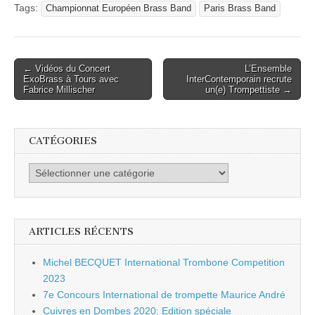
Tags:
Championnat Européen Brass Band
Paris Brass Band
Post
← Vidéos du Concert
L’Ensemble
ExoBrass à Tours avec
InterContemporain recrute
navigation
Fabrice Millischer
un(e) Trompettiste →
CATÉGORIES
Catégories
ARTICLES RÉCENTS
Michel BECQUET International Trombone Competition
2023
7e Concours International de trompette Maurice André
Cuivres en Dombes 2020: Edition spéciale