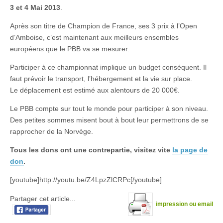
au
3 et 4 Mai 2013
.
Championnat
d’Europe
Après son titre de Champion de France, ses 3 prix à l’Open
des
Brass
d’Amboise, c’est maintenant aux meilleurs ensembles
Bands
européens que le PBB va se mesurer.
2013
Participer à ce championnat implique un budget conséquent. Il
faut prévoir le transport, l’hébergement et la vie sur place.
Le déplacement est estimé aux alentours de 20 000€.
Le PBB compte sur tout le monde pour participer à son niveau.
Des petites sommes misent bout à bout leur permettrons de se
rapprocher de la Norvège.
Tous les dons ont une contrepartie, visitez vite
la page de
don
.
[youtube]http://youtu.be/Z4LpzZlCRPc[/youtube]
Partager cet article...
impression ou email