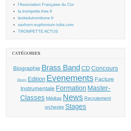
l'Association Française du Cor
la.trompette.free.fr
lesitedutrombone.fr
saxhorn-euphonium-tuba.com
TROMPETTE ACTUS
CATÉGORIES
Brass Band
CD
Concours
Biographie
Evenements
Edition
Facture
Divers
Master-
Formation
Instrumentale
News
Classes
Médias
Recrutement
Stages
orchestre