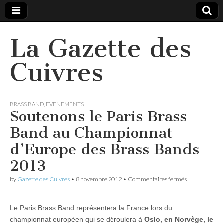
La Gazette des
Cuivres
BRASS BAND
,
EVENEMENTS
Soutenons le Paris Brass
Band au Championnat
d’Europe des Brass Bands
2013
sur
by
Gazette des Cuivres
•
8 novembre 2012
•
Commentaires fermés
Soutenons
le
Paris
Le Paris Brass Band représentera la France lors du
Brass
Band
championnat européen qui se déroulera à
Oslo, en Norvège, le