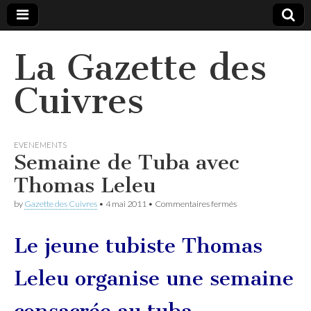
La Gazette des
Cuivres
EVENEMENTS
Semaine de Tuba avec
Thomas Leleu
sur
by
Gazette des Cuivres
•
4 mai 2011
•
Commentaires fermés
Semaine
de
Tuba
Le jeune tubiste Thomas
avec
Thomas
Leleu
Leleu organise une semaine
consacrée au tuba