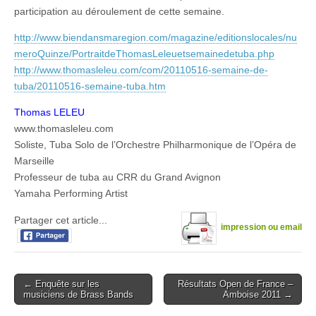
participation au déroulement de cette semaine.
http://www.biendansmaregion.com/magazine/editionslocales/nu
meroQuinze/PortraitdeThomasLeleuetsemainedetuba.php
http://www.thomasleleu.com/com/20110516-semaine-de-
tuba/20110516-semaine-tuba.htm
Thomas LELEU
www.thomasleleu.com
Soliste, Tuba Solo de l’Orchestre Philharmonique de l’Opéra de
Marseille
Professeur de tuba au CRR du Grand Avignon
Yamaha Performing Artist
Partager cet article...
impression ou email
Post
← Enquête sur les
Résultats Open de France –
musiciens de Brass Bands
Amboise 2011 →
navigation