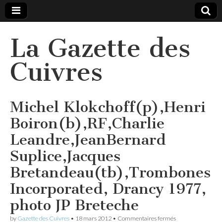
La Gazette des
Cuivres
Michel Klokchoff(p),Henri
Boiron(b),RF,Charlie
Leandre,JeanBernard
Suplice,Jacques
Bretandeau(tb),Trombones
Incorporated, Drancy 1977,
photo JP Breteche
sur
by
Gazette des Cuivres
•
18 mars 2012
•
Commentaires fermés