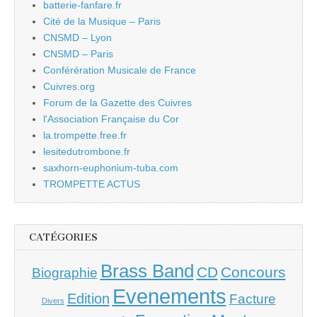
batterie-fanfare.fr
Cité de la Musique – Paris
CNSMD – Lyon
CNSMD – Paris
Conférération Musicale de France
Cuivres.org
Forum de la Gazette des Cuivres
l'Association Française du Cor
la.trompette.free.fr
lesitedutrombone.fr
saxhorn-euphonium-tuba.com
TROMPETTE ACTUS
CATÉGORIES
Brass Band
CD
Concours
Biographie
Evenements
Edition
Facture
Divers