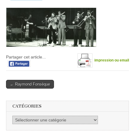
Michel
Klokchoff(p),Henr
Boiron(b),RF,Char
Leandre,JeanBer
Suplice,Jacques
Bretandeau(tb),T
Incorporated,
Drancy
1977,
photo
JP
Breteche
Partager cet article...
impression ou email
Post
← Raymond Fonsèque
navigation
CATÉGORIES
Catégories