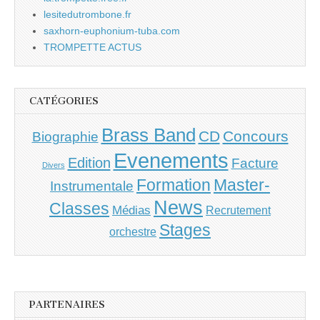
lesitedutrombone.fr
saxhorn-euphonium-tuba.com
TROMPETTE ACTUS
CATÉGORIES
Brass Band
CD
Concours
Biographie
Evenements
Edition
Facture
Divers
Master-
Formation
Instrumentale
News
Classes
Médias
Recrutement
Stages
orchestre
PARTENAIRES