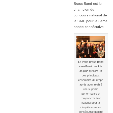
année
Brass Band est le
consécutive
champion du
!
concours national de
la CMF pour la 5ème
année consécutive…
Le Paris Brass Band
a réaffirmé une fois
de plus qu’il est un
des principaux
ensembles d’Europe
après avoir réalisé
une superbe
performance et
remporter le titre
national pour la
cinquième année
consécutive malgré