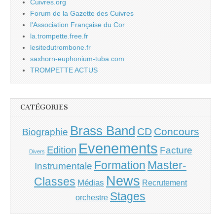
Cuivres.org
Forum de la Gazette des Cuivres
l'Association Française du Cor
la.trompette.free.fr
lesitedutrombone.fr
saxhorn-euphonium-tuba.com
TROMPETTE ACTUS
CATÉGORIES
Brass Band
CD
Concours
Biographie
Evenements
Edition
Facture
Divers
Master-
Formation
Instrumentale
News
Classes
Médias
Recrutement
Stages
orchestre