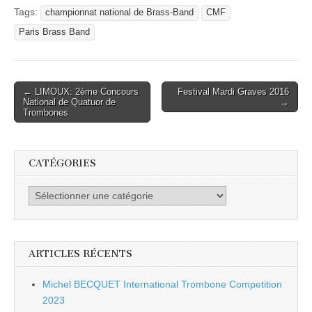
Tags:
championnat national de Brass-Band
CMF
Paris Brass Band
Post
← LIMOUX: 2ème Concours
Festival Mardi Graves 2016
National de Quatuor de
→
navigation
Trombones
CATÉGORIES
Catégories
ARTICLES RÉCENTS
Michel BECQUET International Trombone Competition
2023