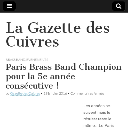
La Gazette des
Cuivres
BRASS BAND
,
EVENEMENTS
Paris Brass Band Champion
pour la 5e année
consécutive !
sur
by
Gazette des Cuivres
•
19 janvier 2016
•
Commentaires fermés
Paris
Brass
Les années se
Band
Champion
suivent mais le
pour
résultat reste le
la
5e
même…Le Paris