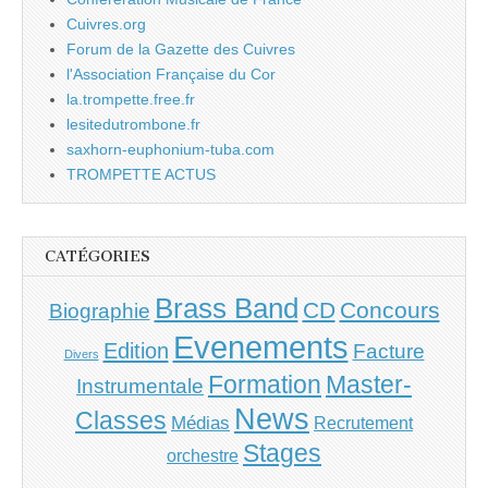
Cuivres.org
Forum de la Gazette des Cuivres
l'Association Française du Cor
la.trompette.free.fr
lesitedutrombone.fr
saxhorn-euphonium-tuba.com
TROMPETTE ACTUS
CATÉGORIES
Brass Band
CD
Concours
Biographie
Evenements
Edition
Facture
Divers
Master-
Formation
Instrumentale
News
Classes
Médias
Recrutement
Stages
orchestre