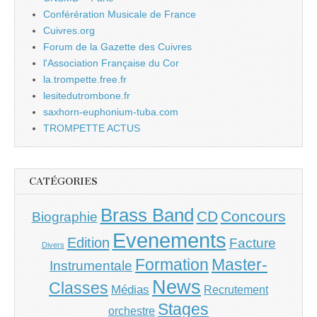
Conférération Musicale de France
Cuivres.org
Forum de la Gazette des Cuivres
l'Association Française du Cor
la.trompette.free.fr
lesitedutrombone.fr
saxhorn-euphonium-tuba.com
TROMPETTE ACTUS
CATÉGORIES
Brass Band
CD
Concours
Biographie
Evenements
Edition
Facture
Divers
Master-
Formation
Instrumentale
News
Classes
Médias
Recrutement
Stages
orchestre