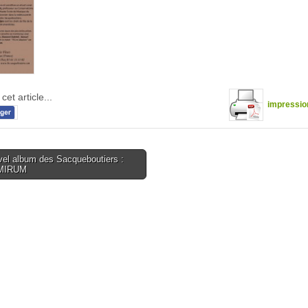
cet article...
impressio
el album des Sacqueboutiers :
MIRUM
tion