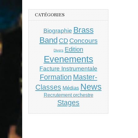
CATÉGORIES
Brass
Biographie
Band
CD
Concours
Edition
Divers
Evenements
Facture Instrumentale
Master-
Formation
News
Classes
Médias
Recrutement orchestre
Stages