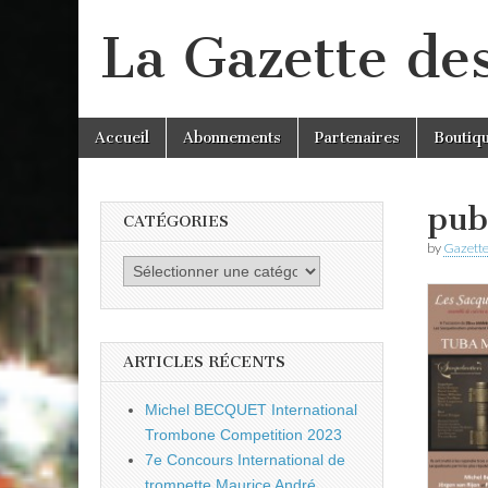
La Gazette de
Skip
Main
Accueil
Abonnements
Partenaires
Boutiq
to
menu
content
pu
CATÉGORIES
by
Gazette
Catégories
ARTICLES RÉCENTS
Michel BECQUET International
Trombone Competition 2023
7e Concours International de
trompette Maurice André