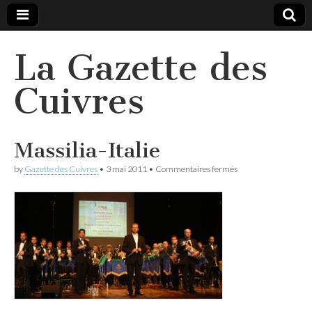
La Gazette des
Cuivres
Massilia-Italie
sur
by
Gazette des Cuivres
•
3 mai 2011
•
Commentaires fermés
Massilia-
Italie