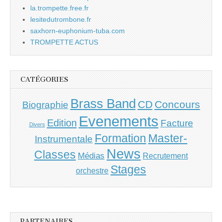
la.trompette.free.fr
lesitedutrombone.fr
saxhorn-euphonium-tuba.com
TROMPETTE ACTUS
CATÉGORIES
Brass Band
CD
Concours
Biographie
Evenements
Edition
Facture
Divers
Master-
Formation
Instrumentale
News
Classes
Médias
Recrutement
Stages
orchestre
PARTENAIRES