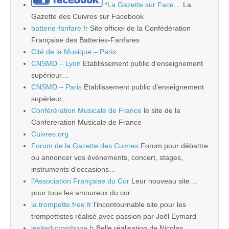
*La Gazette sur Face…
La
Gazette des Cuivres sur Facebook
batterie-fanfare.fr
Site officiel de la Confédération
Française des Batteries-Fanfares
Cité de la Musique – Paris
CNSMD – Lyon
Etablissement public d’enseignement
supérieur…
CNSMD – Paris
Etablissement public d’enseignement
supérieur…
Conférération Musicale de France
le site de la
Confereration Musicale de France
Cuivres.org
Forum de la Gazette des Cuivres
Forum pour débattre
ou annoncer vos évènements, concert, stages,
instruments d’occasions…
l'Association Française du Cor
Leur nouveau site…
pour tous les amoureux du cor…
la.trompette.free.fr
l’incontournable site pour les
trompettistes réalisé avec passion par Joël Eymard
lesitedutrombone.fr
Belle réalisation de Nicolas