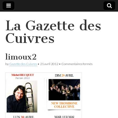
La Gazette des
Cuivres
limoux2
sur
by
Gazette des Cuivres
•
21 avril 2012
•
Commentaires fermés
limoux2