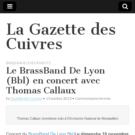
La Gazette des
Cuivres
BRASS BAND
,
EVENEMENTS
Le BrassBand De Lyon
(Bbl) en concert avec
Thomas Callaux
sur
by
Gazette des Cuivres
•
15 octobre 2013
•
Commentaires fermés
Le
BrassBand
De
Lyon
Thomas Callaux (trombone solo à l’Orchestre National de Montpellier)
(Bbl)
en
concert
Concert du
BrassBand De Lyon Bbl
Le dimanche 10 novembre