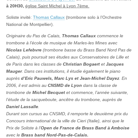
avec
à 20H30,
église Saint Michel à Lyon 7ème.
Thomas
Callaux
Soliste invité:
Thomas Callaux
(trombone solo à l’Orchestre
National de Montpellier).
Originaire du Pas de Calais,
Thomas Callaux
commence le
trombone à l’école de musique de Marles-les Mines avec
Nicolas Lefebvre
(trombone basse du Brass Band Nord Pas de
Calais), puis poursuit ses études aux Conservatoires de Lille et
de Paris dans les classes de
Christian Bogaert
et
Jacques
Mauger
. Dans ces institutions, il étudie également le piano
auprès
d’Eric Pauwels, Marc Lys et Jean-Michel Dayez
. En
2006, il est admis au
CNSMD de Lyon
dans la classe de
trombone de
Michel Becquet
et commence, l’année suivante,
l’étude de la sacqueboute, ancêtre du trombone, auprès de
Daniel Lassalle
.
Durant son cursus au CNSMD, il remporte le deuxième prix du
Concours international de la ville de Cieri (Italie), ainsi que le
Prix de Soliste à l’
Open de France de Brass Band à Amboise
avec le
Brass band Nord-Pas-de-Calais.