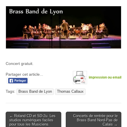
Concert gratuit.
Partager cet article...
impression ou email
Tags:
Brass Band de Lyon
Thomas Callaux
Post
← Roland CD et SD-2u. Les
Concerts de rentrée pour le
studios numériques faciles
Brass Band Nord-Pas de
navigation
pour tous les Musiciens.
Calais →