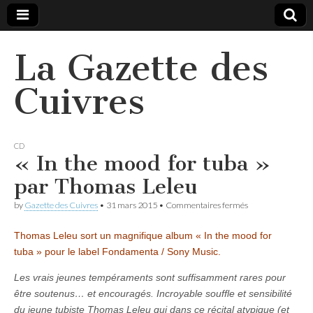
La Gazette des
Cuivres
CD
« In the mood for tuba »
par Thomas Leleu
sur
by
Gazette des Cuivres
•
31 mars 2015
•
Commentaires fermés
« In
the
Thomas Leleu sort un magnifique album « In the mood for
mood
for
tuba » pour le label Fondamenta / Sony Music.
tuba »
par
Les vrais jeunes tempéraments sont suffisamment rares pour
Thomas
être soutenus… et encouragés. Incroyable souffle et sensibilité
Leleu
du jeune tubiste Thomas Leleu qui dans ce récital atypique (et