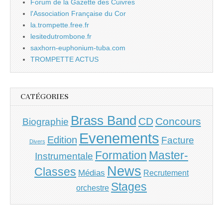
Forum de la Gazette des Cuivres
l'Association Française du Cor
la.trompette.free.fr
lesitedutrombone.fr
saxhorn-euphonium-tuba.com
TROMPETTE ACTUS
CATÉGORIES
Brass Band
CD
Concours
Biographie
Evenements
Edition
Facture
Divers
Master-
Formation
Instrumentale
News
Classes
Médias
Recrutement
Stages
orchestre