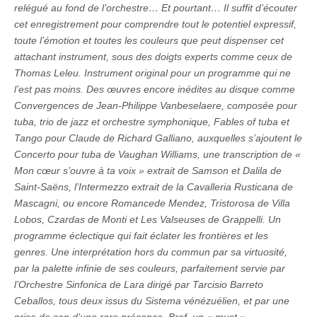
relégué au fond de l’orchestre… Et pourtant… Il suffit d’écouter
cet enregistrement pour comprendre tout le potentiel expressif,
toute l’émotion et toutes les couleurs que peut dispenser cet
attachant instrument, sous des doigts experts comme ceux de
Thomas Leleu. Instrument original pour un programme qui ne
l’est pas moins. Des œuvres encore inédites au disque comme
Convergences de Jean-Philippe Vanbeselaere, composée pour
tuba, trio de jazz et orchestre symphonique, Fables of tuba et
Tango pour Claude de Richard Galliano, auxquelles s’ajoutent le
Concerto pour tuba de Vaughan Williams, une transcription de «
Mon cœur s’ouvre à ta voix » extrait de Samson et Dalila de
Saint-Saëns, l’Intermezzo extrait de la Cavalleria Rusticana de
Mascagni, ou encore Romancede Mendez, Tristorosa de Villa
Lobos, Czardas de Monti et Les Valseuses de Grappelli. Un
programme éclectique qui fait éclater les frontières et les
genres. Une interprétation hors du commun par sa virtuosité,
par la palette infinie de ses couleurs, parfaitement servie par
l’Orchestre Sinfonica de Lara dirigé par Tarcisio Barreto
Ceballos, tous deux issus du Sistema vénézuélien, et par une
prise de son d’une rare présence. Bref, un « must »